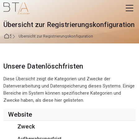
Skip to navigation
Skip to login form
Zum Hauptinhalt
Skip to accessibility options
Skip to footer
Skip accessibility options
M
Übersicht zur Registrierungskonfiguration
Startseite
Übersicht zur Registrierungskonfiguration
Unsere Datenlöschfristen
Diese Übersicht zeigt die Kategorien und Zwecke der
Datenverarbeitung und Datenspeicherung dieses Systems. Einige
Bereiche im System können spezifischere Kategorien und
Zwecke haben, als diese hier gelisteten.
Website
Zweck
Aufbewahrungsfrist