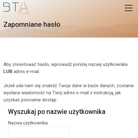
Skip to navigation
Skip to login form
Przejdź do głównej zawartości
Skip to accessibility options
Skip to footer
Skip accessibility options
M
Zapomniane hasło
Aby zresetować hasło, wprowadź poniżej
nazwę użytkownika
LUB
adres e-mail
.
Jeżeli uda nam się znaleźć Twoje dane w bazie danych, zostanie
wysłana wiadomość na Twój adres e-mail z instrukcją, jak
uzyskać ponownie dostęp.
Wyszukaj po nazwie użytkownika
Wyszukaj po nazwie użytkownika
Nazwa użytkownika